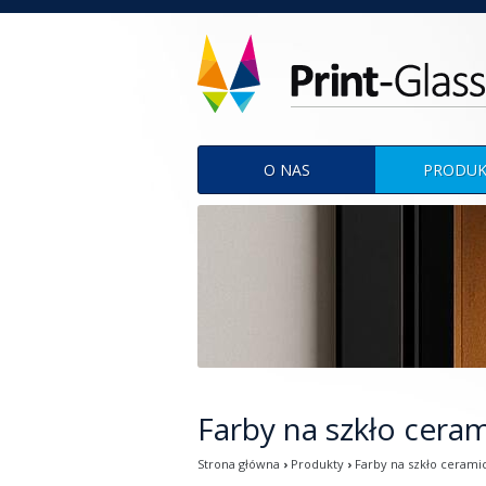
Menu
O NAS
PRODUK
Farby na szkło cera
Strona główna
›
Produkty
›
Farby na szkło cerami