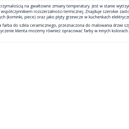
trzymałością na gwałtowne zmiany temperatury. Jest w stanie wytr
ym współczynnikiem rozszerzalności termicznej. Znajduje szerokie 
ych (kominki, piece) oraz jako płyty grzewcze w kuchenkach elektrycz
rna farba do szkła ceramicznego, przeznaczona do malowania drzwi sz
życzenie klienta możemy również opracować farby w innych kolorach.