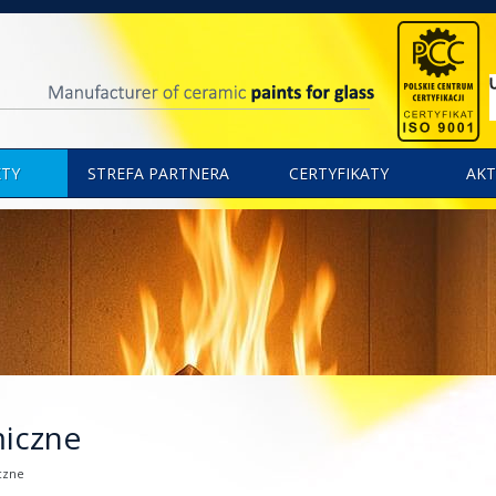
TY
STREFA PARTNERA
CERTYFIKATY
AKT
miczne
czne